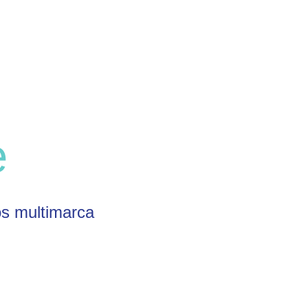
e
os multimarca